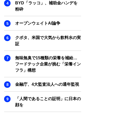
SMART MARKETING JOURNAL
BYD「ラッコ」、補助金ハンデを
粉砕
BPaaS JOURNAL
ADOPTABLE DOG JOURNAL
オープンウェイトAI論争
クボタ、米国で大気から飲料水の実
証
無味無臭で15種類の栄養を補給…
フードテック企業が挑む「栄養イン
フラ」構想
金融庁、4大監査法人への通年監視
「人間であることの証明」に日本の
顔を