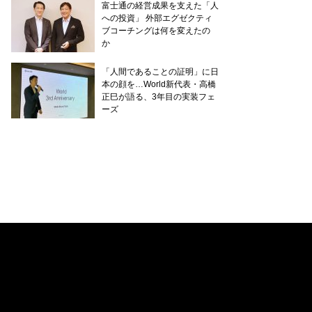
富士通の経営成果を支えた「人
への投資」 外部エグゼクティ
ブコーチングは何を変えたの
か
「人間であることの証明」に日
本の顔を…World新代表・高橋
正巳が語る、3年目の実装フェ
ーズ