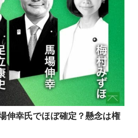
場伸幸氏でほぼ確定？懸念は権