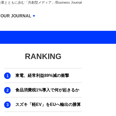
もに歩む「共創型メディア」/Business Journal
Business Journal
YOUR JOURNAL
BUSINESS JOURNAL
UNICORN JOURNAL
CARBON CREDITS JOURNAL
RANKING
IVS JOURNAL
ENERGY MANAGEMENT JOURNAL
東電、経常利益89%減の衝撃
INBOUND JOURNAL
LIFE ENDING JOURNAL
食品消費税1%導入で何が起きるか
AI JOURNAL
スズキ「軽EV」をEUへ輸出の勝算
REAL ESTATE BROKERAGE JOURNAL