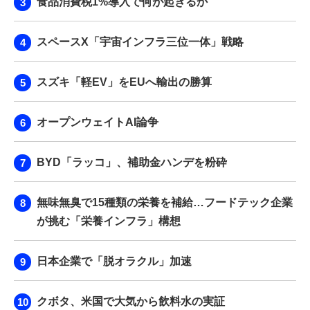
食品消費税1%導入で何が起きるか
スペースX「宇宙インフラ三位一体」戦略
スズキ「軽EV」をEUへ輸出の勝算
オープンウェイトAI論争
BYD「ラッコ」、補助金ハンデを粉砕
無味無臭で15種類の栄養を補給…フードテック企業
が挑む「栄養インフラ」構想
日本企業で「脱オラクル」加速
クボタ、米国で大気から飲料水の実証