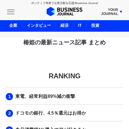
ポジティブ考察で企業活動を応援/Business Journal
YOUR
JOURNAL
BUSINESS JOURNAL
企業
インタビュー
経済
IT
投資
UNICORN JOURNAL
CARBON CREDITS JOURNAL
椿姫の最新ニュース記事 まとめ
IVS JOURNAL
ENERGY MANAGEMENT JOURNAL
INBOUND JOURNAL
RANKING
LIFE ENDING JOURNAL
AI JOURNAL
REAL ESTATE BROKERAGE JOURNAL
東電、経常利益89%減の衝撃
SMART MARKETING JOURNAL
BPaaS JOURNAL
ドコモの銀行、4.5％還元はお得か
ADOPTABLE DOG JOURNAL