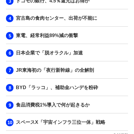
ドコモの銀行、4.5％還元はお得か
宮古島の食肉センター、出荷が不能に
東電、経常利益89%減の衝撃
日本企業で「脱オラクル」加速
JR東海初の「夜行新幹線」の全解剖
BYD「ラッコ」、補助金ハンデを粉砕
食品消費税1%導入で何が起きるか
スペースX「宇宙インフラ三位一体」戦略