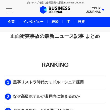
ポジティブ考察で企業活動を応援/Business Journal
YOUR
JOURNAL
BUSINESS JOURNAL
企業
インタビュー
経済
IT
投資
UNICORN JOURNAL
CARBON CREDITS JOURNAL
正面衝突事故の最新ニュース記事 まとめ
IVS JOURNAL
ENERGY MANAGEMENT JOURNAL
INBOUND JOURNAL
RANKING
LIFE ENDING JOURNAL
AI JOURNAL
REAL ESTATE BROKERAGE JOURNAL
黒字リストラ時代のミドル・シニア採用
SMART MARKETING JOURNAL
BPaaS JOURNAL
なぜ高級ホテルが瀬戸内に集まるのか
ADOPTABLE DOG JOURNAL