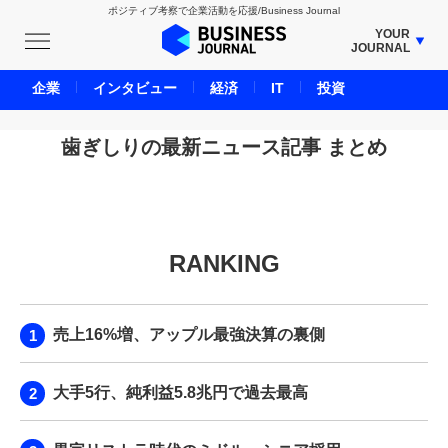
ポジティブ考察で企業活動を応援/Business Journal
YOUR
JOURNAL
BUSINESS JOURNAL
企業
インタビュー
経済
IT
投資
UNICORN JOURNAL
CARBON CREDITS JOURNAL
歯ぎしりの最新ニュース記事 まとめ
IVS JOURNAL
ENERGY MANAGEMENT JOURNAL
INBOUND JOURNAL
RANKING
LIFE ENDING JOURNAL
AI JOURNAL
REAL ESTATE BROKERAGE JOURNAL
売上16%増、アップル最強決算の裏側
SMART MARKETING JOURNAL
BPaaS JOURNAL
大手5行、純利益5.8兆円で過去最高
ADOPTABLE DOG JOURNAL