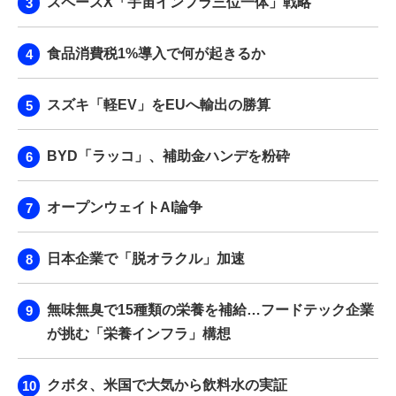
スペースX「宇宙インフラ三位一体」戦略
食品消費税1%導入で何が起きるか
スズキ「軽EV」をEUへ輸出の勝算
BYD「ラッコ」、補助金ハンデを粉砕
オープンウェイトAI論争
日本企業で「脱オラクル」加速
無味無臭で15種類の栄養を補給…フードテック企業
が挑む「栄養インフラ」構想
クボタ、米国で大気から飲料水の実証