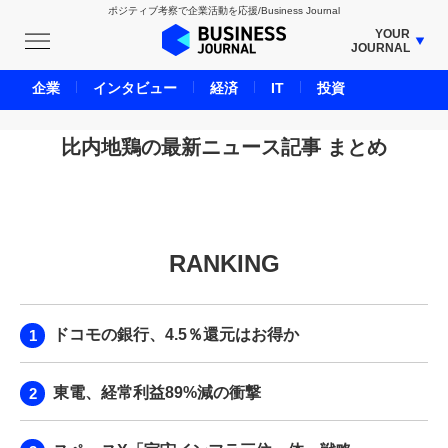
ポジティブ考察で企業活動を応援/Business Journal
YOUR
JOURNAL
BUSINESS JOURNAL
企業
インタビュー
経済
IT
投資
UNICORN JOURNAL
CARBON CREDITS JOURNAL
比内地鶏の最新ニュース記事 まとめ
IVS JOURNAL
ENERGY MANAGEMENT JOURNAL
INBOUND JOURNAL
RANKING
LIFE ENDING JOURNAL
AI JOURNAL
REAL ESTATE BROKERAGE JOURNAL
ドコモの銀行、4.5％還元はお得か
SMART MARKETING JOURNAL
BPaaS JOURNAL
東電、経常利益89%減の衝撃
ADOPTABLE DOG JOURNAL