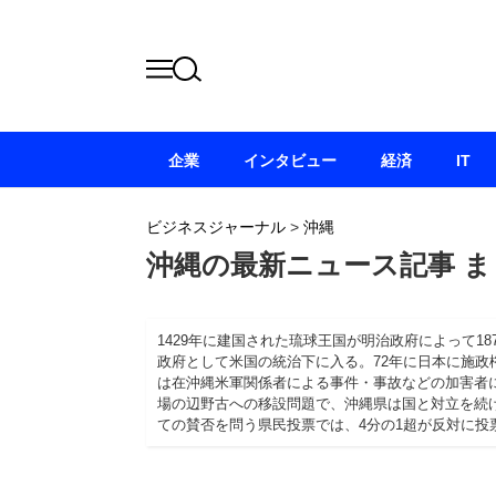
企業
インタビュー
経済
IT
ビジネスジャーナル
>
沖縄
沖縄の最新ニュース記事 ま
1429年に建国された琉球王国が明治政府によって18
政府として米国の統治下に入る。72年に日本に施
は在沖縄米軍関係者による事件・事故などの加害者
場の辺野古への移設問題で、沖縄県は国と対立を続け
ての賛否を問う県民投票では、4分の1超が反対に投