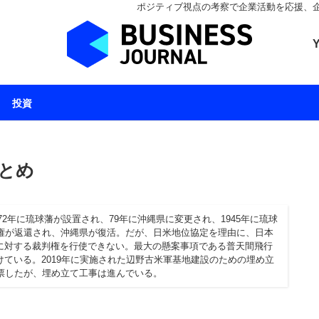
ポジティブ視点の考察で企業活動を応援、企業とと
ビジネスジャーナル 
投資
とめ
72年に琉球藩が設置され、79年に沖縄県に変更され、1945年に琉球
政権が返還され、沖縄県が復活。だが、日米地位協定を理由に、日本
に対する裁判権を行使できない。最大の懸案事項である普天間飛行
ている。2019年に実施された辺野古米軍基地建設のための埋め立
票したが、埋め立て工事は進んでいる。