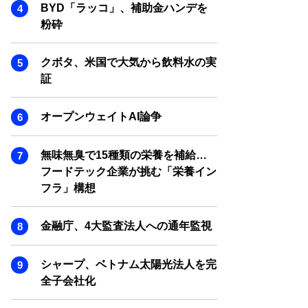
SMART MARKETING JOURNAL
BYD「ラッコ」、補助金ハンデを
粉砕
BPaaS JOURNAL
ADOPTABLE DOG JOURNAL
クボタ、米国で大気から飲料水の実
証
オープンウェイトAI論争
無味無臭で15種類の栄養を補給…
フードテック企業が挑む「栄養イン
フラ」構想
金融庁、4大監査法人への通年監視
シャープ、ベトナム太陽光法人を完
全子会社化