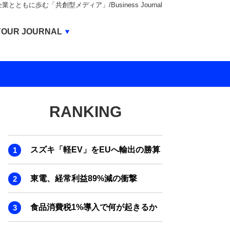
もに歩む「共創型メディア」/Business Journal
Business Journal
YOUR JOURNAL
BUSINESS JOURNAL
UNICORN JOURNAL
CARBON CREDITS JOURNAL
RANKING
IVS JOURNAL
ENERGY MANAGEMENT JOURNAL
スズキ「軽EV」をEUへ輸出の勝算
INBOUND JOURNAL
LIFE ENDING JOURNAL
東電、経常利益89%減の衝撃
AI JOURNAL
食品消費税1%導入で何が起きるか
REAL ESTATE BROKERAGE JOURNAL