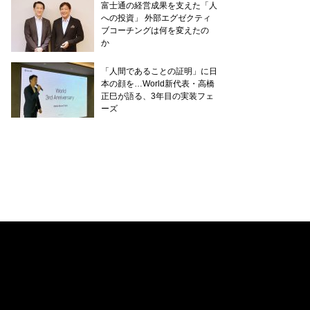
富士通の経営成果を支えた「人
への投資」 外部エグゼクティ
ブコーチングは何を変えたの
か
「人間であることの証明」に日
本の顔を…World新代表・高橋
正巳が語る、3年目の実装フェ
ーズ