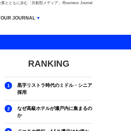
もに歩む「共創型メディア」/Business Journal
Business Journal
YOUR JOURNAL
BUSINESS JOURNAL
UNICORN JOURNAL
CARBON CREDITS JOURNAL
RANKING
IVS JOURNAL
ENERGY MANAGEMENT JOURNAL
黒字リストラ時代のミドル・シニア
INBOUND JOURNAL
採用
LIFE ENDING JOURNAL
なぜ高級ホテルが瀬戸内に集まるの
AI JOURNAL
か
REAL ESTATE BROKERAGE JOURNAL