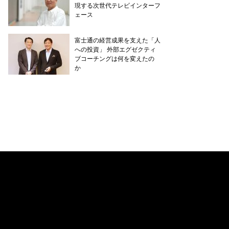
現する次世代テレビインターフ
ェース
富士通の経営成果を支えた「人
への投資」 外部エグゼクティ
ブコーチングは何を変えたの
か