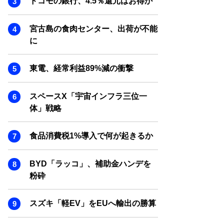
ドコモの銀行、4.5％還元はお得か
SMART MARKETING JOURNAL
BPaaS JOURNAL
宮古島の食肉センター、出荷が不能
ADOPTABLE DOG JOURNAL
に
東電、経常利益89%減の衝撃
スペースX「宇宙インフラ三位一
体」戦略
食品消費税1%導入で何が起きるか
BYD「ラッコ」、補助金ハンデを
粉砕
スズキ「軽EV」をEUへ輸出の勝算