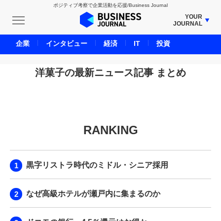
ポジティブ考察で企業活動を応援/Business Journal
YOUR
JOURNAL
BUSINESS JOURNAL
企業
インタビュー
経済
IT
投資
UNICORN JOURNAL
CARBON CREDITS JOURNAL
洋菓子の最新ニュース記事 まとめ
IVS JOURNAL
ENERGY MANAGEMENT JOURNAL
INBOUND JOURNAL
RANKING
LIFE ENDING JOURNAL
AI JOURNAL
REAL ESTATE BROKERAGE JOURNAL
黒字リストラ時代のミドル・シニア採用
SMART MARKETING JOURNAL
BPaaS JOURNAL
なぜ高級ホテルが瀬戸内に集まるのか
ADOPTABLE DOG JOURNAL