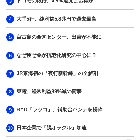
ドコモの銀行、4.5％還元はお得か
大手5行、純利益5.8兆円で過去最高
宮古島の食肉センター、出荷が不能に
なぜ痩せ薬が抗老化研究の中心に？
JR東海初の「夜行新幹線」の全解剖
東電、経常利益89%減の衝撃
BYD「ラッコ」、補助金ハンデを粉砕
日本企業で「脱オラクル」加速