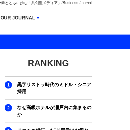
もに歩む「共創型メディア」/Business Journal
Business Journal
YOUR JOURNAL
BUSINESS JOURNAL
UNICORN JOURNAL
CARBON CREDITS JOURNAL
RANKING
IVS JOURNAL
ENERGY MANAGEMENT JOURNAL
黒字リストラ時代のミドル・シニア
INBOUND JOURNAL
採用
LIFE ENDING JOURNAL
なぜ高級ホテルが瀬戸内に集まるの
AI JOURNAL
か
REAL ESTATE BROKERAGE JOURNAL