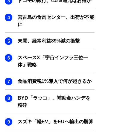
ドコモの銀行、4.5％還元はお得か
SMART MARKETING JOURNAL
BPaaS JOURNAL
宮古島の食肉センター、出荷が不能
ADOPTABLE DOG JOURNAL
に
東電、経常利益89%減の衝撃
スペースX「宇宙インフラ三位一
体」戦略
食品消費税1%導入で何が起きるか
BYD「ラッコ」、補助金ハンデを
粉砕
スズキ「軽EV」をEUへ輸出の勝算