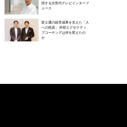
現する次世代テレビインターフ
ェース
富士通の経営成果を支えた「人
への投資」 外部エグゼクティ
ブコーチングは何を変えたの
か