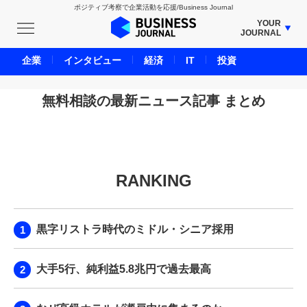
ポジティブ考察で企業活動を応援/Business Journal
YOUR
JOURNAL
BUSINESS JOURNAL
企業
インタビュー
経済
IT
投資
UNICORN JOURNAL
CARBON CREDITS JOURNAL
無料相談の最新ニュース記事 まとめ
IVS JOURNAL
ENERGY MANAGEMENT JOURNAL
INBOUND JOURNAL
RANKING
LIFE ENDING JOURNAL
AI JOURNAL
REAL ESTATE BROKERAGE JOURNAL
黒字リストラ時代のミドル・シニア採用
SMART MARKETING JOURNAL
BPaaS JOURNAL
大手5行、純利益5.8兆円で過去最高
ADOPTABLE DOG JOURNAL