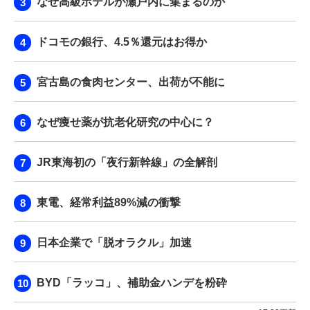
なぜ高級ホテルが瀬戸内に集まるのか
ドコモの銀行、4.5％還元はお得か
宮古島の食肉センター、出荷が不能に
なぜ痩せ薬が抗老化研究の中心に？
JR東海初の「夜行新幹線」の全解剖
東電、経常利益89%減の衝撃
日本企業で「脱オラクル」加速
BYD「ラッコ」、補助金ハンデを粉砕