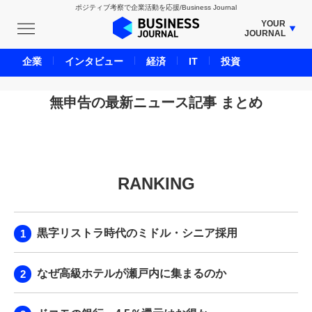
ポジティブ考察で企業活動を応援/Business Journal
YOUR
JOURNAL
BUSINESS JOURNAL
企業
インタビュー
経済
IT
投資
UNICORN JOURNAL
CARBON CREDITS JOURNAL
無申告の最新ニュース記事 まとめ
IVS JOURNAL
ENERGY MANAGEMENT JOURNAL
INBOUND JOURNAL
RANKING
LIFE ENDING JOURNAL
AI JOURNAL
REAL ESTATE BROKERAGE JOURNAL
黒字リストラ時代のミドル・シニア採用
SMART MARKETING JOURNAL
BPaaS JOURNAL
なぜ高級ホテルが瀬戸内に集まるのか
ADOPTABLE DOG JOURNAL