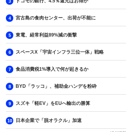
ドコモの銀行、4.5％還元はお得か
宮古島の食肉センター、出荷が不能に
東電、経常利益89%減の衝撃
スペースX「宇宙インフラ三位一体」戦略
食品消費税1%導入で何が起きるか
BYD「ラッコ」、補助金ハンデを粉砕
スズキ「軽EV」をEUへ輸出の勝算
日本企業で「脱オラクル」加速