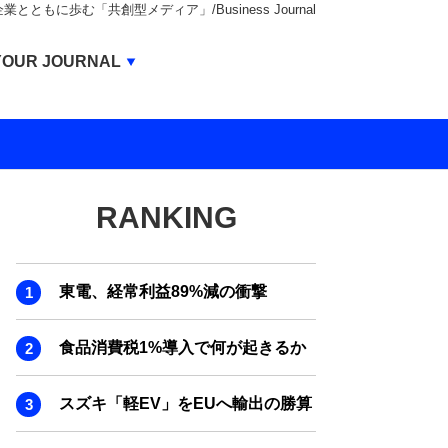
もに歩む「共創型メディア」/Business Journal
Business Journal
YOUR JOURNAL
BUSINESS JOURNAL
UNICORN JOURNAL
CARBON CREDITS JOURNAL
RANKING
IVS JOURNAL
ENERGY MANAGEMENT JOURNAL
東電、経常利益89%減の衝撃
INBOUND JOURNAL
LIFE ENDING JOURNAL
食品消費税1%導入で何が起きるか
AI JOURNAL
スズキ「軽EV」をEUへ輸出の勝算
REAL ESTATE BROKERAGE JOURNAL