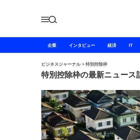
企業
インタビュー
経済
IT
ビジネスジャーナル
>
特別控除枠
特別控除枠の最新ニュース