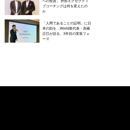
への投資」 外部エグゼクティ
ブコーチングは何を変えたの
か
「人間であることの証明」に日
本の顔を…World新代表・高橋
正巳が語る、3年目の実装フェ
ーズ