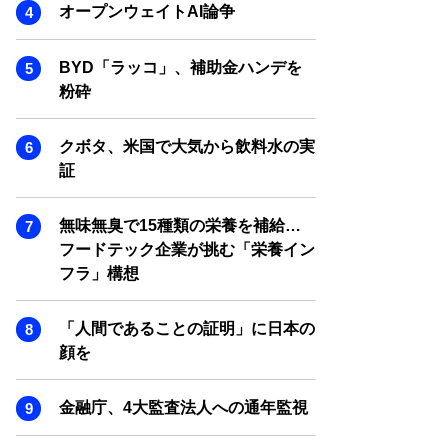
SMART MARKETING JOURNAL
オープンウェイトAI論争
BPaaS JOURNAL
BYD「ラッコ」、補助金ハンデを
ADOPTABLE DOG JOURNAL
粉砕
クボタ、米国で大気から飲料水の実
証
無味無臭で15種類の栄養を補給…
フードテック企業が挑む「栄養イン
フラ」構想
「人間であることの証明」に日本の
顔を
金融庁、4大監査法人への通年監視