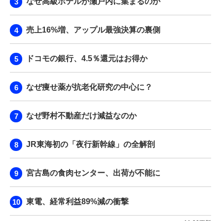
なぜ高級ホテルが瀬戸内に集まるのか
売上16%増、アップル最強決算の裏側
ドコモの銀行、4.5％還元はお得か
なぜ痩せ薬が抗老化研究の中心に？
なぜ野村不動産だけ減益なのか
JR東海初の「夜行新幹線」の全解剖
宮古島の食肉センター、出荷が不能に
東電、経常利益89%減の衝撃