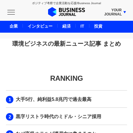
ポジティブ考察で企業活動を応援/Business Journal
YOUR
JOURNAL
BUSINESS JOURNAL
企業
インタビュー
経済
IT
投資
UNICORN JOURNAL
CARBON CREDITS JOURNAL
環境ビジネスの最新ニュース記事 まとめ
IVS JOURNAL
ENERGY MANAGEMENT JOURNAL
INBOUND JOURNAL
RANKING
LIFE ENDING JOURNAL
AI JOURNAL
REAL ESTATE BROKERAGE JOURNAL
大手5行、純利益5.8兆円で過去最高
SMART MARKETING JOURNAL
BPaaS JOURNAL
黒字リストラ時代のミドル・シニア採用
ADOPTABLE DOG JOURNAL