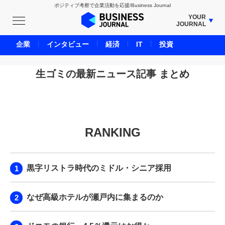
ポジティブ考察で企業活動を応援/Business Journal
YOUR
JOURNAL
BUSINESS JOURNAL
企業
インタビュー
経済
IT
投資
UNICORN JOURNAL
CARBON CREDITS JOURNAL
生ゴミの最新ニュース記事 まとめ
IVS JOURNAL
ENERGY MANAGEMENT JOURNAL
INBOUND JOURNAL
RANKING
LIFE ENDING JOURNAL
AI JOURNAL
REAL ESTATE BROKERAGE JOURNAL
黒字リストラ時代のミドル・シニア採用
SMART MARKETING JOURNAL
BPaaS JOURNAL
なぜ高級ホテルが瀬戸内に集まるのか
ADOPTABLE DOG JOURNAL