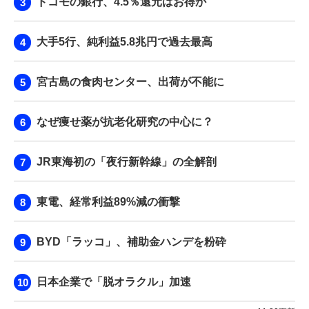
ドコモの銀行、4.5％還元はお得か
大手5行、純利益5.8兆円で過去最高
宮古島の食肉センター、出荷が不能に
なぜ痩せ薬が抗老化研究の中心に？
JR東海初の「夜行新幹線」の全解剖
東電、経常利益89%減の衝撃
BYD「ラッコ」、補助金ハンデを粉砕
日本企業で「脱オラクル」加速