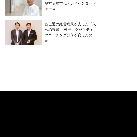
現する次世代テレビインターフ
ェース
富士通の経営成果を支えた「人
への投資」 外部エグゼクティ
ブコーチングは何を変えたの
か