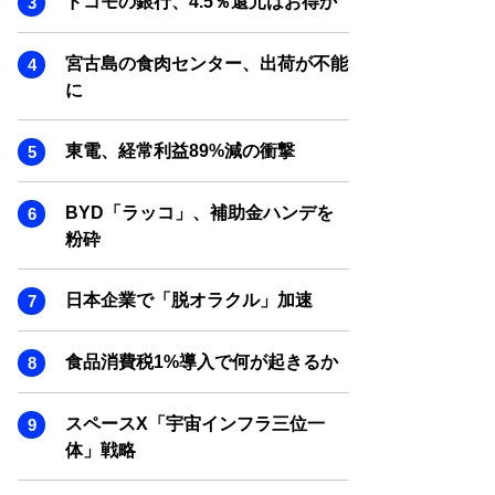
ドコモの銀行、4.5％還元はお得か
SMART MARKETING JOURNAL
BPaaS JOURNAL
宮古島の食肉センター、出荷が不能
ADOPTABLE DOG JOURNAL
に
東電、経常利益89%減の衝撃
BYD「ラッコ」、補助金ハンデを
粉砕
日本企業で「脱オラクル」加速
食品消費税1%導入で何が起きるか
スペースX「宇宙インフラ三位一
体」戦略