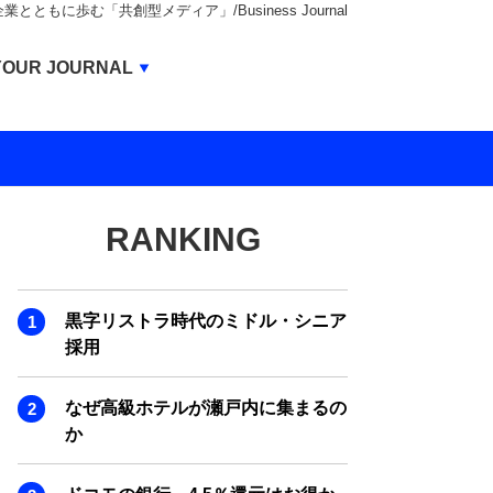
もに歩む「共創型メディア」/Business Journal
Business Journal
YOUR JOURNAL
BUSINESS JOURNAL
UNICORN JOURNAL
CARBON CREDITS JOURNAL
RANKING
IVS JOURNAL
ENERGY MANAGEMENT JOURNAL
黒字リストラ時代のミドル・シニア
INBOUND JOURNAL
採用
LIFE ENDING JOURNAL
なぜ高級ホテルが瀬戸内に集まるの
AI JOURNAL
か
REAL ESTATE BROKERAGE JOURNAL