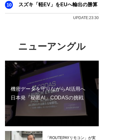
スズキ「軽EV」をEUへ輸出の勝算
UPDATE:23:30
ニューアングル
機密データを守りながらAI活用へ
日本発「秘匿AI」CODASの挑戦
「ROUTEPAYリモコン」が実