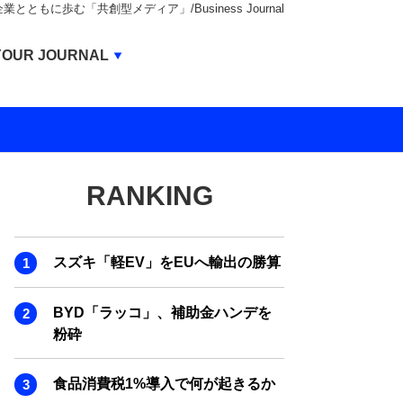
もに歩む「共創型メディア」/Business Journal
Business Journal
YOUR JOURNAL
BUSINESS JOURNAL
UNICORN JOURNAL
CARBON CREDITS JOURNAL
RANKING
IVS JOURNAL
ENERGY MANAGEMENT JOURNAL
スズキ「軽EV」をEUへ輸出の勝算
INBOUND JOURNAL
LIFE ENDING JOURNAL
BYD「ラッコ」、補助金ハンデを
粉砕
AI JOURNAL
REAL ESTATE BROKERAGE JOURNAL
食品消費税1%導入で何が起きるか