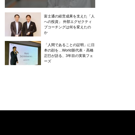
富士通の経営成果を支えた「人
への投資」 外部エグゼクティ
ブコーチングは何を変えたの
か
「人間であることの証明」に日
本の顔を…World新代表・高橋
正巳が語る、3年目の実装フェ
ーズ