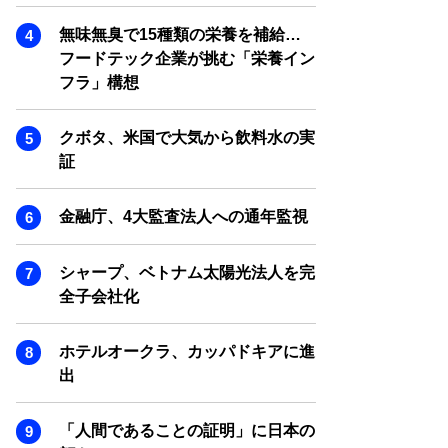
SMART MARKETING JOURNAL
無味無臭で15種類の栄養を補給…
BPaaS JOURNAL
フードテック企業が挑む「栄養イン
ADOPTABLE DOG JOURNAL
フラ」構想
クボタ、米国で大気から飲料水の実
証
金融庁、4大監査法人への通年監視
シャープ、ベトナム太陽光法人を完
全子会社化
ホテルオークラ、カッパドキアに進
出
「人間であることの証明」に日本の