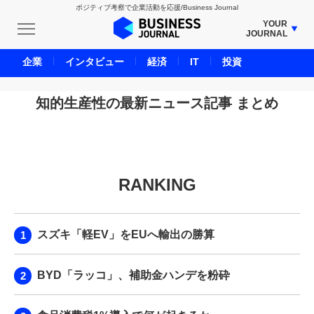
ポジティブ考察で企業活動を応援/Business Journal
YOUR
JOURNAL
BUSINESS JOURNAL
企業
インタビュー
経済
IT
投資
UNICORN JOURNAL
CARBON CREDITS JOURNAL
知的生産性の最新ニュース記事 まとめ
IVS JOURNAL
ENERGY MANAGEMENT JOURNAL
INBOUND JOURNAL
RANKING
LIFE ENDING JOURNAL
AI JOURNAL
REAL ESTATE BROKERAGE JOURNAL
スズキ「軽EV」をEUへ輸出の勝算
SMART MARKETING JOURNAL
BPaaS JOURNAL
BYD「ラッコ」、補助金ハンデを粉砕
ADOPTABLE DOG JOURNAL