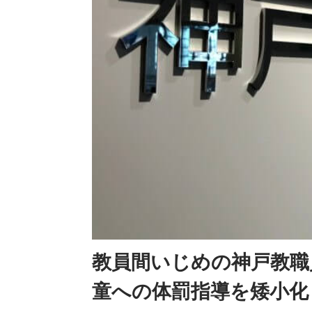
教員間いじめの神戸教職
童への体罰指導を矮小化