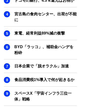
ドコモの銀行、4.5％還元はお得か
SMART MARKETING JOURNAL
BPaaS JOURNAL
宮古島の食肉センター、出荷が不能
ADOPTABLE DOG JOURNAL
に
東電、経常利益89%減の衝撃
BYD「ラッコ」、補助金ハンデを
粉砕
日本企業で「脱オラクル」加速
食品消費税1%導入で何が起きるか
スペースX「宇宙インフラ三位一
体」戦略