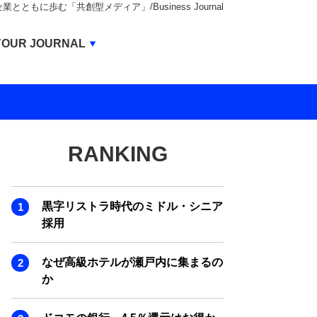
もに歩む「共創型メディア」/Business Journal
Business Journal
YOUR JOURNAL
BUSINESS JOURNAL
UNICORN JOURNAL
CARBON CREDITS JOURNAL
RANKING
IVS JOURNAL
ENERGY MANAGEMENT JOURNAL
黒字リストラ時代のミドル・シニア
INBOUND JOURNAL
採用
LIFE ENDING JOURNAL
なぜ高級ホテルが瀬戸内に集まるの
AI JOURNAL
か
REAL ESTATE BROKERAGE JOURNAL