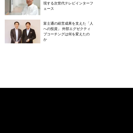
現する次世代テレビインターフ
ェース
富士通の経営成果を支えた「人
への投資」 外部エグゼクティ
ブコーチングは何を変えたの
か