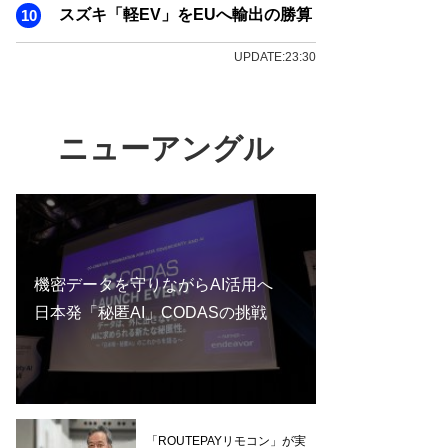
スズキ「軽EV」をEUへ輸出の勝算
UPDATE:23:30
ニューアングル
機密データを守りながらAI活用へ
日本発「秘匿AI」CODASの挑戦
「ROUTEPAYリモコン」が実