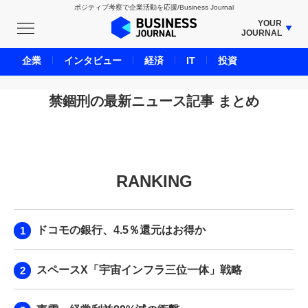
ポジティブ考察で企業活動を応援/Business Journal
YOUR
JOURNAL
BUSINESS JOURNAL
企業
インタビュー
経済
IT
投資
UNICORN JOURNAL
CARBON CREDITS JOURNAL
禁錮刑の最新ニュース記事 まとめ
IVS JOURNAL
ENERGY MANAGEMENT JOURNAL
INBOUND JOURNAL
RANKING
LIFE ENDING JOURNAL
AI JOURNAL
REAL ESTATE BROKERAGE JOURNAL
ドコモの銀行、4.5％還元はお得か
SMART MARKETING JOURNAL
BPaaS JOURNAL
スペースX「宇宙インフラ三位一体」戦略
ADOPTABLE DOG JOURNAL