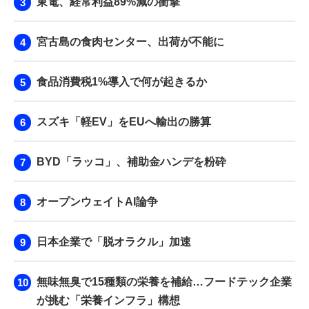
東電、経常利益89%減の衝撃
宮古島の食肉センター、出荷が不能に
食品消費税1%導入で何が起きるか
スズキ「軽EV」をEUへ輸出の勝算
BYD「ラッコ」、補助金ハンデを粉砕
オープンウェイトAI論争
日本企業で「脱オラクル」加速
無味無臭で15種類の栄養を補給…フードテック企業
が挑む「栄養インフラ」構想