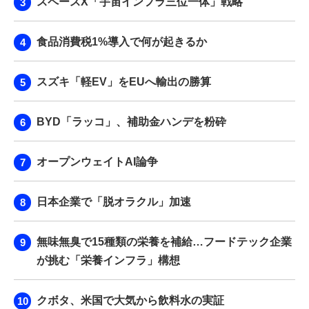
スペースX「宇宙インフラ三位一体」戦略
食品消費税1%導入で何が起きるか
スズキ「軽EV」をEUへ輸出の勝算
BYD「ラッコ」、補助金ハンデを粉砕
オープンウェイトAI論争
日本企業で「脱オラクル」加速
無味無臭で15種類の栄養を補給…フードテック企業
が挑む「栄養インフラ」構想
クボタ、米国で大気から飲料水の実証