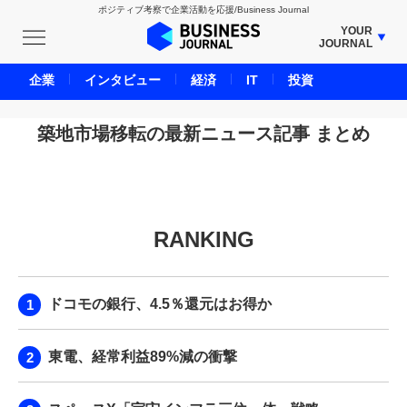
ポジティブ考察で企業活動を応援/Business Journal
YOUR
JOURNAL
BUSINESS JOURNAL
企業
インタビュー
経済
IT
投資
UNICORN JOURNAL
CARBON CREDITS JOURNAL
築地市場移転の最新ニュース記事 まとめ
IVS JOURNAL
ENERGY MANAGEMENT JOURNAL
INBOUND JOURNAL
RANKING
LIFE ENDING JOURNAL
AI JOURNAL
REAL ESTATE BROKERAGE JOURNAL
ドコモの銀行、4.5％還元はお得か
SMART MARKETING JOURNAL
BPaaS JOURNAL
東電、経常利益89%減の衝撃
ADOPTABLE DOG JOURNAL