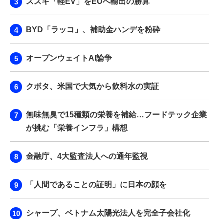
スズキ「軽EV」をEUへ輸出の勝算
BYD「ラッコ」、補助金ハンデを粉砕
オープンウェイトAI論争
クボタ、米国で大気から飲料水の実証
無味無臭で15種類の栄養を補給…フードテック企業
が挑む「栄養インフラ」構想
金融庁、4大監査法人への通年監視
「人間であることの証明」に日本の顔を
シャープ、ベトナム太陽光法人を完全子会社化