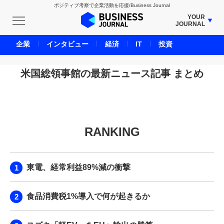
ポジティブ考察で企業活動を応援/Business Journal
YOUR
JOURNAL
BUSINESS JOURNAL
企業
インタビュー
経済
IT
投資
UNICORN JOURNAL
CARBON CREDITS JOURNAL
米国総領事館の最新ニュース記事 まとめ
IVS JOURNAL
ENERGY MANAGEMENT JOURNAL
INBOUND JOURNAL
RANKING
LIFE ENDING JOURNAL
AI JOURNAL
REAL ESTATE BROKERAGE JOURNAL
東電、経常利益89%減の衝撃
SMART MARKETING JOURNAL
BPaaS JOURNAL
食品消費税1%導入で何が起きるか
ADOPTABLE DOG JOURNAL