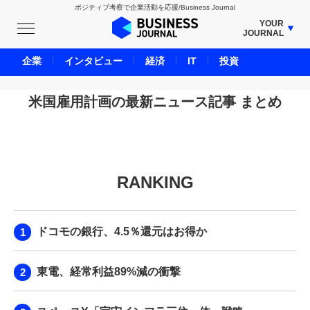
ポジティブ考察で企業活動を応援/Business Journal
YOUR
JOURNAL
BUSINESS JOURNAL
企業
インタビュー
経済
IT
投資
UNICORN JOURNAL
CARBON CREDITS JOURNAL
米国雇用計画の最新ニュース記事 まとめ
IVS JOURNAL
ENERGY MANAGEMENT JOURNAL
INBOUND JOURNAL
RANKING
LIFE ENDING JOURNAL
AI JOURNAL
REAL ESTATE BROKERAGE JOURNAL
ドコモの銀行、4.5％還元はお得か
SMART MARKETING JOURNAL
BPaaS JOURNAL
東電、経常利益89%減の衝撃
ADOPTABLE DOG JOURNAL