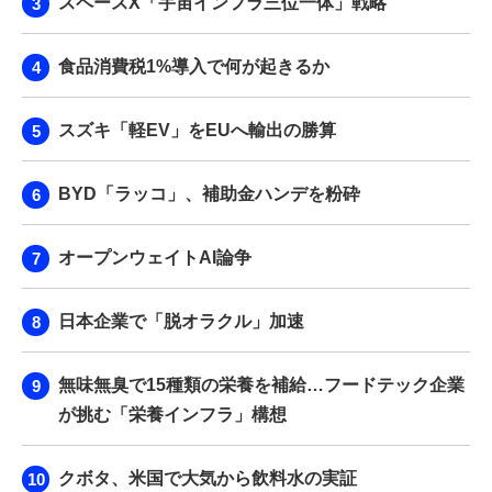
スペースX「宇宙インフラ三位一体」戦略
食品消費税1%導入で何が起きるか
スズキ「軽EV」をEUへ輸出の勝算
BYD「ラッコ」、補助金ハンデを粉砕
オープンウェイトAI論争
日本企業で「脱オラクル」加速
無味無臭で15種類の栄養を補給…フードテック企業
が挑む「栄養インフラ」構想
クボタ、米国で大気から飲料水の実証