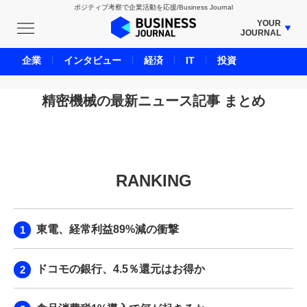
ポジティブ考察で企業活動を応援/Business Journal
YOUR
JOURNAL
BUSINESS JOURNAL
企業
インタビュー
経済
IT
投資
UNICORN JOURNAL
CARBON CREDITS JOURNAL
精密機械の最新ニュース記事 まとめ
IVS JOURNAL
ENERGY MANAGEMENT JOURNAL
INBOUND JOURNAL
RANKING
LIFE ENDING JOURNAL
AI JOURNAL
REAL ESTATE BROKERAGE JOURNAL
東電、経常利益89%減の衝撃
SMART MARKETING JOURNAL
BPaaS JOURNAL
ドコモの銀行、4.5％還元はお得か
ADOPTABLE DOG JOURNAL