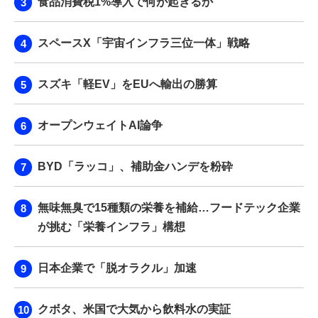
食品消費税1%導入で何が起きるか
スペースX「宇宙インフラ三位一体」戦略
スズキ「軽EV」をEUへ輸出の勝算
オープンウェイトAI論争
BYD「ラッコ」、補助金ハンデを粉砕
無味無臭で15種類の栄養を補給…フードテック企業
が挑む「栄養インフラ」構想
日本企業で「脱オラクル」加速
クボタ、米国で大気から飲料水の実証