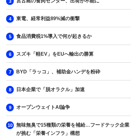
宮古島の食肉センター、出荷が不能に
東電、経常利益89%減の衝撃
食品消費税1%導入で何が起きるか
スズキ「軽EV」をEUへ輸出の勝算
BYD「ラッコ」、補助金ハンデを粉砕
日本企業で「脱オラクル」加速
オープンウェイトAI論争
無味無臭で15種類の栄養を補給…フードテック企業
が挑む「栄養インフラ」構想