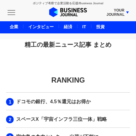
ポジティブ考察で企業活動を応援/Business Journal
YOUR
JOURNAL
BUSINESS JOURNAL
企業
インタビュー
経済
IT
投資
UNICORN JOURNAL
CARBON CREDITS JOURNAL
精工の最新ニュース記事 まとめ
IVS JOURNAL
ENERGY MANAGEMENT JOURNAL
INBOUND JOURNAL
RANKING
LIFE ENDING JOURNAL
AI JOURNAL
REAL ESTATE BROKERAGE JOURNAL
ドコモの銀行、4.5％還元はお得か
SMART MARKETING JOURNAL
BPaaS JOURNAL
スペースX「宇宙インフラ三位一体」戦略
ADOPTABLE DOG JOURNAL