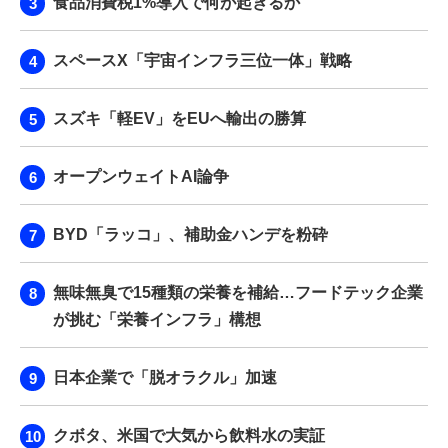
食品消費税1%導入で何が起きるか
スペースX「宇宙インフラ三位一体」戦略
スズキ「軽EV」をEUへ輸出の勝算
オープンウェイトAI論争
BYD「ラッコ」、補助金ハンデを粉砕
無味無臭で15種類の栄養を補給…フードテック企業
が挑む「栄養インフラ」構想
日本企業で「脱オラクル」加速
クボタ、米国で大気から飲料水の実証