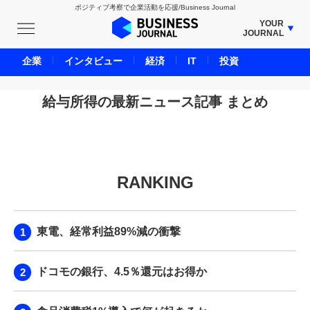
ポジティブ考察で企業活動を応援/Business Journal
YOUR
JOURNAL
BUSINESS JOURNAL
企業
インタビュー
経済
IT
投資
UNICORN JOURNAL
CARBON CREDITS JOURNAL
給与所得の最新ニュース記事 まとめ
IVS JOURNAL
ENERGY MANAGEMENT JOURNAL
INBOUND JOURNAL
RANKING
LIFE ENDING JOURNAL
AI JOURNAL
REAL ESTATE BROKERAGE JOURNAL
東電、経常利益89%減の衝撃
SMART MARKETING JOURNAL
BPaaS JOURNAL
ドコモの銀行、4.5％還元はお得か
ADOPTABLE DOG JOURNAL