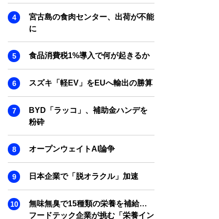
SMART MARKETING JOURNAL
宮古島の食肉センター、出荷が不能
BPaaS JOURNAL
に
ADOPTABLE DOG JOURNAL
食品消費税1%導入で何が起きるか
スズキ「軽EV」をEUへ輸出の勝算
BYD「ラッコ」、補助金ハンデを
粉砕
オープンウェイトAI論争
日本企業で「脱オラクル」加速
無味無臭で15種類の栄養を補給…
フードテック企業が挑む「栄養イン