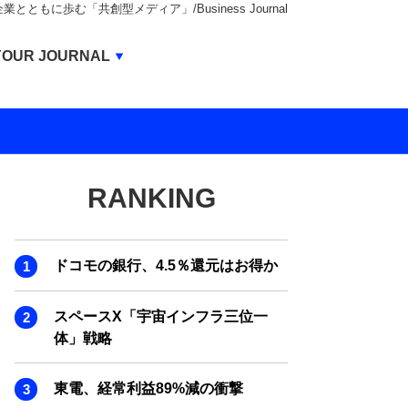
もに歩む「共創型メディア」/Business Journal
Business Journal
YOUR JOURNAL
BUSINESS JOURNAL
UNICORN JOURNAL
CARBON CREDITS JOURNAL
RANKING
IVS JOURNAL
ENERGY MANAGEMENT JOURNAL
ドコモの銀行、4.5％還元はお得か
INBOUND JOURNAL
LIFE ENDING JOURNAL
スペースX「宇宙インフラ三位一
体」戦略
AI JOURNAL
REAL ESTATE BROKERAGE JOURNAL
東電、経常利益89%減の衝撃