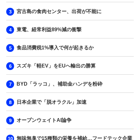
宮古島の食肉センター、出荷が不能に
東電、経常利益89%減の衝撃
食品消費税1%導入で何が起きるか
スズキ「軽EV」をEUへ輸出の勝算
BYD「ラッコ」、補助金ハンデを粉砕
日本企業で「脱オラクル」加速
オープンウェイトAI論争
無味無臭で15種類の栄養を補給…フードテック企業