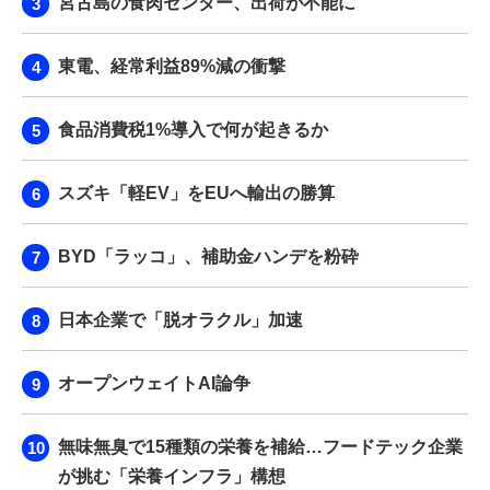
宮古島の食肉センター、出荷が不能に
東電、経常利益89%減の衝撃
食品消費税1%導入で何が起きるか
スズキ「軽EV」をEUへ輸出の勝算
BYD「ラッコ」、補助金ハンデを粉砕
日本企業で「脱オラクル」加速
オープンウェイトAI論争
無味無臭で15種類の栄養を補給…フードテック企業
が挑む「栄養インフラ」構想