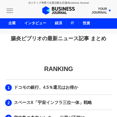
ポジティブ考察で企業活動を応援/Business Journal
YOUR
JOURNAL
BUSINESS JOURNAL
企業
インタビュー
経済
IT
投資
UNICORN JOURNAL
CARBON CREDITS JOURNAL
腸炎ビブリオの最新ニュース記事 まとめ
IVS JOURNAL
ENERGY MANAGEMENT JOURNAL
INBOUND JOURNAL
RANKING
LIFE ENDING JOURNAL
AI JOURNAL
REAL ESTATE BROKERAGE JOURNAL
ドコモの銀行、4.5％還元はお得か
SMART MARKETING JOURNAL
BPaaS JOURNAL
スペースX「宇宙インフラ三位一体」戦略
ADOPTABLE DOG JOURNAL