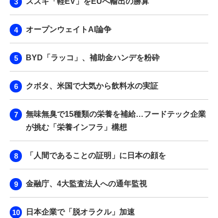
スズキ「軽EV」をEUへ輸出の勝算
オープンウェイトAI論争
BYD「ラッコ」、補助金ハンデを粉砕
クボタ、米国で大気から飲料水の実証
無味無臭で15種類の栄養を補給…フードテック企業
が挑む「栄養インフラ」構想
「人間であることの証明」に日本の顔を
金融庁、4大監査法人への通年監視
日本企業で「脱オラクル」加速