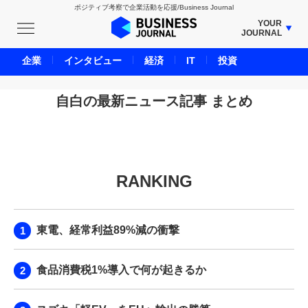
ポジティブ考察で企業活動を応援/Business Journal
YOUR
JOURNAL
BUSINESS JOURNAL
企業
インタビュー
経済
IT
投資
UNICORN JOURNAL
CARBON CREDITS JOURNAL
自白の最新ニュース記事 まとめ
IVS JOURNAL
ENERGY MANAGEMENT JOURNAL
INBOUND JOURNAL
RANKING
LIFE ENDING JOURNAL
AI JOURNAL
REAL ESTATE BROKERAGE JOURNAL
東電、経常利益89%減の衝撃
SMART MARKETING JOURNAL
BPaaS JOURNAL
食品消費税1%導入で何が起きるか
ADOPTABLE DOG JOURNAL