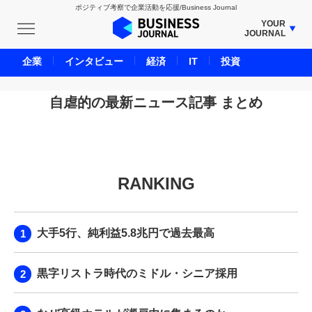
ポジティブ考察で企業活動を応援/Business Journal
YOUR
JOURNAL
BUSINESS JOURNAL
企業
インタビュー
経済
IT
投資
UNICORN JOURNAL
CARBON CREDITS JOURNAL
自虐的の最新ニュース記事 まとめ
IVS JOURNAL
ENERGY MANAGEMENT JOURNAL
INBOUND JOURNAL
RANKING
LIFE ENDING JOURNAL
AI JOURNAL
REAL ESTATE BROKERAGE JOURNAL
大手5行、純利益5.8兆円で過去最高
SMART MARKETING JOURNAL
BPaaS JOURNAL
黒字リストラ時代のミドル・シニア採用
ADOPTABLE DOG JOURNAL