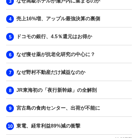
なぜ高級ホテルが瀬戸内に集まるのか
売上16%増、アップル最強決算の裏側
ドコモの銀行、4.5％還元はお得か
なぜ痩せ薬が抗老化研究の中心に？
なぜ野村不動産だけ減益なのか
JR東海初の「夜行新幹線」の全解剖
宮古島の食肉センター、出荷が不能に
東電、経常利益89%減の衝撃