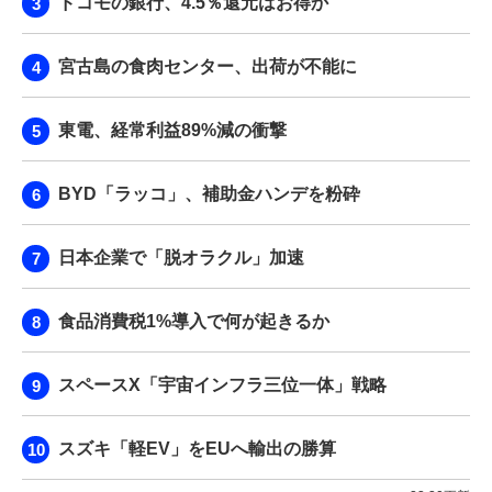
ドコモの銀行、4.5％還元はお得か
宮古島の食肉センター、出荷が不能に
東電、経常利益89%減の衝撃
BYD「ラッコ」、補助金ハンデを粉砕
日本企業で「脱オラクル」加速
食品消費税1%導入で何が起きるか
スペースX「宇宙インフラ三位一体」戦略
スズキ「軽EV」をEUへ輸出の勝算