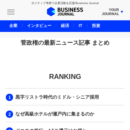
ポジティブ考察で企業活動を応援/Business Journal
YOUR
JOURNAL
BUSINESS JOURNAL
企業
インタビュー
経済
IT
投資
UNICORN JOURNAL
CARBON CREDITS JOURNAL
菅政権の最新ニュース記事 まとめ
IVS JOURNAL
ENERGY MANAGEMENT JOURNAL
INBOUND JOURNAL
RANKING
LIFE ENDING JOURNAL
AI JOURNAL
REAL ESTATE BROKERAGE JOURNAL
黒字リストラ時代のミドル・シニア採用
SMART MARKETING JOURNAL
BPaaS JOURNAL
なぜ高級ホテルが瀬戸内に集まるのか
ADOPTABLE DOG JOURNAL