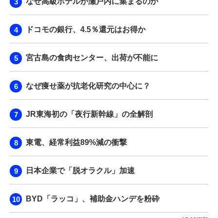
なぜ高級ホテルが瀬戸内に集まるのか
ドコモの銀行、4.5％還元はお得か
宮古島の食肉センター、出荷が不能に
なぜ痩せ薬が抗老化研究の中心に？
JR東海初の「夜行新幹線」の全解剖
東電、経常利益89%減の衝撃
日本企業で「脱オラクル」加速
BYD「ラッコ」、補助金ハンデを粉砕