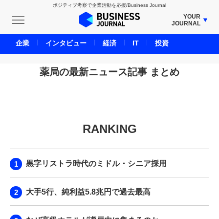
ポジティブ考察で企業活動を応援/Business Journal
YOUR
JOURNAL
BUSINESS JOURNAL
企業
インタビュー
経済
IT
投資
UNICORN JOURNAL
CARBON CREDITS JOURNAL
薬局の最新ニュース記事 まとめ
IVS JOURNAL
ENERGY MANAGEMENT JOURNAL
INBOUND JOURNAL
RANKING
LIFE ENDING JOURNAL
AI JOURNAL
REAL ESTATE BROKERAGE JOURNAL
黒字リストラ時代のミドル・シニア採用
SMART MARKETING JOURNAL
BPaaS JOURNAL
大手5行、純利益5.8兆円で過去最高
ADOPTABLE DOG JOURNAL