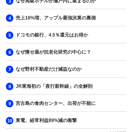
なぜ高級ホテルが瀬戸内に集まるのか
売上16%増、アップル最強決算の裏側
ドコモの銀行、4.5％還元はお得か
なぜ痩せ薬が抗老化研究の中心に？
なぜ野村不動産だけ減益なのか
JR東海初の「夜行新幹線」の全解剖
宮古島の食肉センター、出荷が不能に
東電、経常利益89%減の衝撃