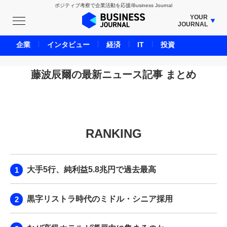
ポジティブ考察で企業活動を応援/Business Journal
YOUR
JOURNAL
BUSINESS JOURNAL
企業
インタビュー
経済
IT
投資
UNICORN JOURNAL
CARBON CREDITS JOURNAL
藤波辰爾の最新ニュース記事 まとめ
IVS JOURNAL
ENERGY MANAGEMENT JOURNAL
INBOUND JOURNAL
RANKING
LIFE ENDING JOURNAL
AI JOURNAL
REAL ESTATE BROKERAGE JOURNAL
大手5行、純利益5.8兆円で過去最高
SMART MARKETING JOURNAL
BPaaS JOURNAL
黒字リストラ時代のミドル・シニア採用
ADOPTABLE DOG JOURNAL