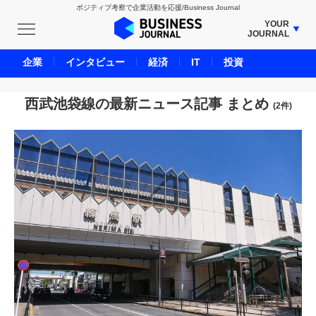
ポジティブ考察で企業活動を応援/Business Journal
YOUR
JOURNAL
BUSINESS JOURNAL
企業
インタビュー
経済
IT
投資
UNICORN JOURNAL
CARBON CREDITS JOURNAL
西武池袋線の最新ニュース記事 まとめ
(2件)
IVS JOURNAL
ENERGY MANAGEMENT JOURNAL
INBOUND JOURNAL
LIFE ENDING JOURNAL
AI JOURNAL
REAL ESTATE BROKERAGE JOURNAL
SMART MARKETING JOURNAL
BPaaS JOURNAL
ADOPTABLE DOG JOURNAL