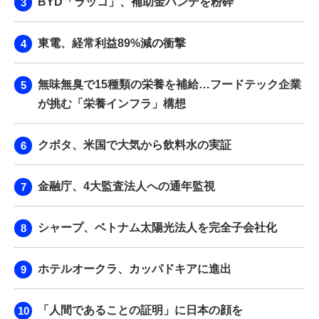
BYD「ラッコ」、補助金ハンデを粉砕
東電、経常利益89%減の衝撃
無味無臭で15種類の栄養を補給…フードテック企業
が挑む「栄養インフラ」構想
クボタ、米国で大気から飲料水の実証
金融庁、4大監査法人への通年監視
シャープ、ベトナム太陽光法人を完全子会社化
ホテルオークラ、カッパドキアに進出
「人間であることの証明」に日本の顔を