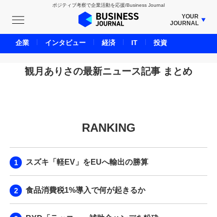
ポジティブ考察で企業活動を応援/Business Journal
YOUR
JOURNAL
BUSINESS JOURNAL
企業
インタビュー
経済
IT
投資
UNICORN JOURNAL
CARBON CREDITS JOURNAL
観月ありさの最新ニュース記事 まとめ
IVS JOURNAL
ENERGY MANAGEMENT JOURNAL
INBOUND JOURNAL
RANKING
LIFE ENDING JOURNAL
AI JOURNAL
REAL ESTATE BROKERAGE JOURNAL
スズキ「軽EV」をEUへ輸出の勝算
SMART MARKETING JOURNAL
BPaaS JOURNAL
食品消費税1%導入で何が起きるか
ADOPTABLE DOG JOURNAL