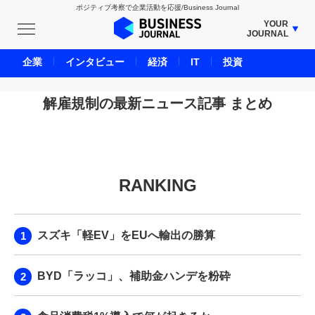
ポジティブ考察で企業活動を応援/Business Journal
YOUR
JOURNAL
BUSINESS JOURNAL
企業
インタビュー
経済
IT
投資
UNICORN JOURNAL
CARBON CREDITS JOURNAL
解雇規制の最新ニュース記事 まとめ
IVS JOURNAL
ENERGY MANAGEMENT JOURNAL
INBOUND JOURNAL
RANKING
LIFE ENDING JOURNAL
AI JOURNAL
REAL ESTATE BROKERAGE JOURNAL
スズキ「軽EV」をEUへ輸出の勝算
SMART MARKETING JOURNAL
BPaaS JOURNAL
BYD「ラッコ」、補助金ハンデを粉砕
ADOPTABLE DOG JOURNAL