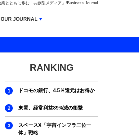
もに歩む「共創型メディア」/Business Journal
Business Journal
YOUR JOURNAL
BUSINESS JOURNAL
UNICORN JOURNAL
CARBON CREDITS JOURNAL
RANKING
IVS JOURNAL
ENERGY MANAGEMENT JOURNAL
ドコモの銀行、4.5％還元はお得か
INBOUND JOURNAL
LIFE ENDING JOURNAL
東電、経常利益89%減の衝撃
AI JOURNAL
スペースX「宇宙インフラ三位一
REAL ESTATE BROKERAGE JOURNAL
体」戦略