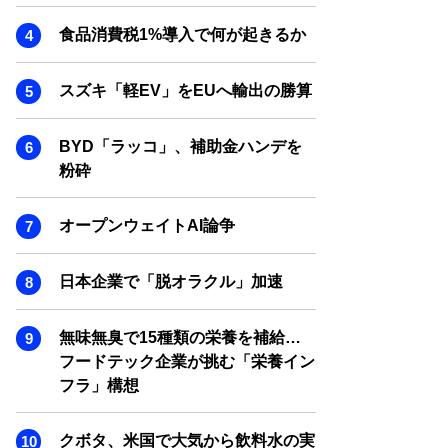
SMART MARKETING JOURNAL
食品消費税1%導入で何が起きるか
BPaaS JOURNAL
ADOPTABLE DOG JOURNAL
スズキ「軽EV」をEUへ輸出の勝算
BYD「ラッコ」、補助金ハンデを
粉砕
オープンウェイトAI論争
日本企業で「脱オラクル」加速
無味無臭で15種類の栄養を補給…
フードテック企業が挑む「栄養イン
フラ」構想
クボタ、米国で大気から飲料水の実