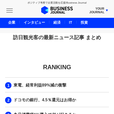
ポジティブ考察で企業活動を応援/Business Journal
YOUR
JOURNAL
BUSINESS JOURNAL
企業
インタビュー
経済
IT
投資
UNICORN JOURNAL
CARBON CREDITS JOURNAL
訪日観光客の最新ニュース記事 まとめ
IVS JOURNAL
ENERGY MANAGEMENT JOURNAL
INBOUND JOURNAL
RANKING
LIFE ENDING JOURNAL
AI JOURNAL
REAL ESTATE BROKERAGE JOURNAL
東電、経常利益89%減の衝撃
SMART MARKETING JOURNAL
BPaaS JOURNAL
ドコモの銀行、4.5％還元はお得か
ADOPTABLE DOG JOURNAL