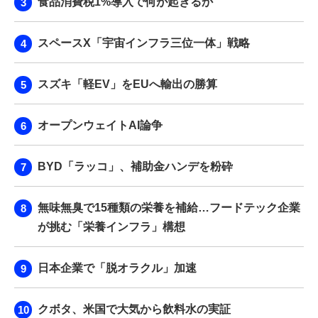
食品消費税1%導入で何が起きるか
スペースX「宇宙インフラ三位一体」戦略
スズキ「軽EV」をEUへ輸出の勝算
オープンウェイトAI論争
BYD「ラッコ」、補助金ハンデを粉砕
無味無臭で15種類の栄養を補給…フードテック企業
が挑む「栄養インフラ」構想
日本企業で「脱オラクル」加速
クボタ、米国で大気から飲料水の実証