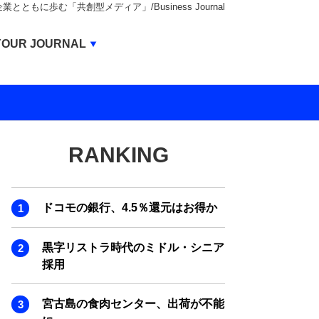
もに歩む「共創型メディア」/Business Journal
Business Journal
YOUR JOURNAL
BUSINESS JOURNAL
UNICORN JOURNAL
CARBON CREDITS JOURNAL
RANKING
IVS JOURNAL
ENERGY MANAGEMENT JOURNAL
ドコモの銀行、4.5％還元はお得か
INBOUND JOURNAL
LIFE ENDING JOURNAL
黒字リストラ時代のミドル・シニア
採用
AI JOURNAL
REAL ESTATE BROKERAGE JOURNAL
宮古島の食肉センター、出荷が不能