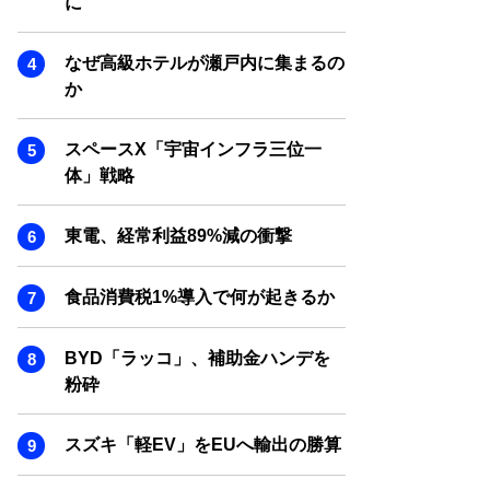
に
SMART MARKETING JOURNAL
BPaaS JOURNAL
なぜ高級ホテルが瀬戸内に集まるの
ADOPTABLE DOG JOURNAL
か
スペースX「宇宙インフラ三位一
体」戦略
東電、経常利益89%減の衝撃
食品消費税1%導入で何が起きるか
BYD「ラッコ」、補助金ハンデを
粉砕
スズキ「軽EV」をEUへ輸出の勝算