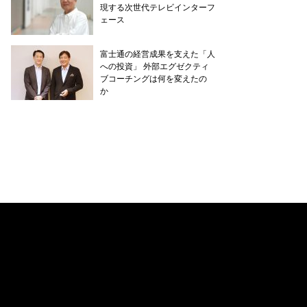
現する次世代テレビインターフ
ェース
富士通の経営成果を支えた「人
への投資」 外部エグゼクティ
ブコーチングは何を変えたの
か