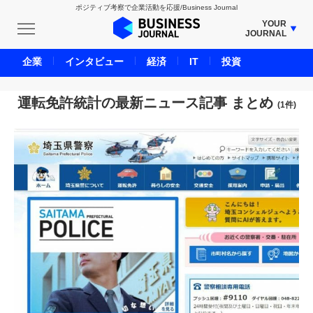
ポジティブ考察で企業活動を応援/Business Journal
YOUR
JOURNAL
BUSINESS JOURNAL
企業
インタビュー
経済
IT
投資
UNICORN JOURNAL
CARBON CREDITS JOURNAL
運転免許統計の最新ニュース記事 まとめ
(1件)
IVS JOURNAL
ENERGY MANAGEMENT JOURNAL
INBOUND JOURNAL
LIFE ENDING JOURNAL
AI JOURNAL
REAL ESTATE BROKERAGE JOURNAL
SMART MARKETING JOURNAL
BPaaS JOURNAL
ADOPTABLE DOG JOURNAL