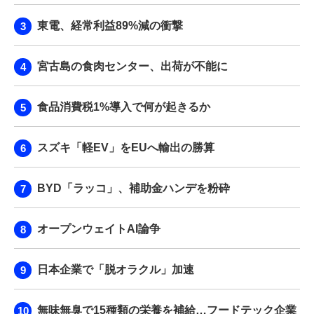
東電、経常利益89%減の衝撃
宮古島の食肉センター、出荷が不能に
食品消費税1%導入で何が起きるか
スズキ「軽EV」をEUへ輸出の勝算
BYD「ラッコ」、補助金ハンデを粉砕
オープンウェイトAI論争
日本企業で「脱オラクル」加速
無味無臭で15種類の栄養を補給…フードテック企業