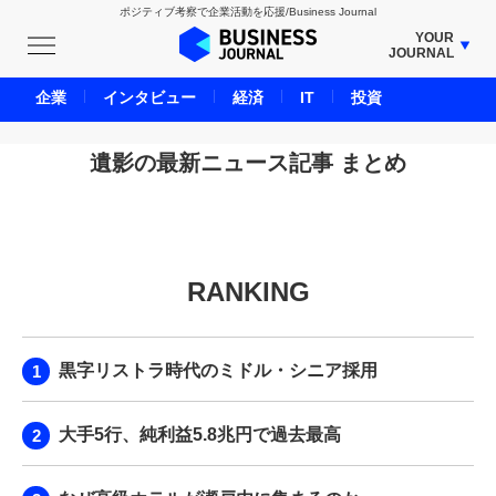
ポジティブ考察で企業活動を応援/Business Journal
YOUR
JOURNAL
BUSINESS JOURNAL
企業
インタビュー
経済
IT
投資
UNICORN JOURNAL
CARBON CREDITS JOURNAL
遺影の最新ニュース記事 まとめ
IVS JOURNAL
ENERGY MANAGEMENT JOURNAL
INBOUND JOURNAL
RANKING
LIFE ENDING JOURNAL
AI JOURNAL
REAL ESTATE BROKERAGE JOURNAL
黒字リストラ時代のミドル・シニア採用
SMART MARKETING JOURNAL
BPaaS JOURNAL
大手5行、純利益5.8兆円で過去最高
ADOPTABLE DOG JOURNAL