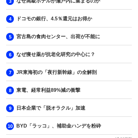
なぜ高級ホテルが瀬戸内に集まるのか
ドコモの銀行、4.5％還元はお得か
宮古島の食肉センター、出荷が不能に
なぜ痩せ薬が抗老化研究の中心に？
JR東海初の「夜行新幹線」の全解剖
東電、経常利益89%減の衝撃
日本企業で「脱オラクル」加速
BYD「ラッコ」、補助金ハンデを粉砕