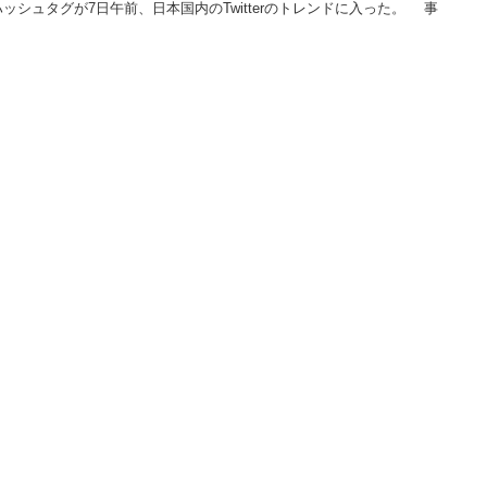
シュタグが7日午前、日本国内のTwitterのトレンドに入った。 事