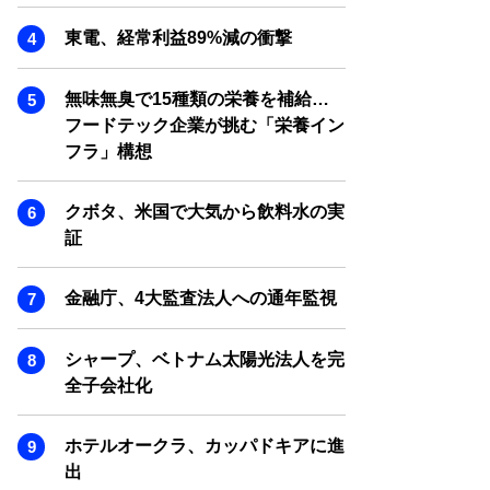
SMART MARKETING JOURNAL
東電、経常利益89%減の衝撃
BPaaS JOURNAL
ADOPTABLE DOG JOURNAL
無味無臭で15種類の栄養を補給…
フードテック企業が挑む「栄養イン
フラ」構想
クボタ、米国で大気から飲料水の実
証
金融庁、4大監査法人への通年監視
シャープ、ベトナム太陽光法人を完
全子会社化
ホテルオークラ、カッパドキアに進
出