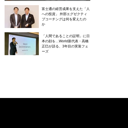
富士通の経営成果を支えた「人
への投資」 外部エグゼクティ
ブコーチングは何を変えたの
か
「人間であることの証明」に日
本の顔を…World新代表・高橋
正巳が語る、3年目の実装フェ
ーズ