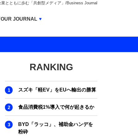
もに歩む「共創型メディア」/Business Journal
Business Journal
YOUR JOURNAL
BUSINESS JOURNAL
UNICORN JOURNAL
CARBON CREDITS JOURNAL
RANKING
IVS JOURNAL
ENERGY MANAGEMENT JOURNAL
スズキ「軽EV」をEUへ輸出の勝算
INBOUND JOURNAL
LIFE ENDING JOURNAL
食品消費税1%導入で何が起きるか
AI JOURNAL
BYD「ラッコ」、補助金ハンデを
REAL ESTATE BROKERAGE JOURNAL
粉砕