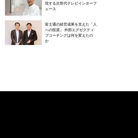
現する次世代テレビインターフ
ェース
富士通の経営成果を支えた「人
への投資」 外部エグゼクティ
ブコーチングは何を変えたの
か