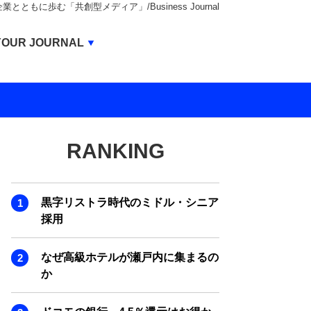
もに歩む「共創型メディア」/Business Journal
Business Journal
YOUR JOURNAL
BUSINESS JOURNAL
UNICORN JOURNAL
CARBON CREDITS JOURNAL
RANKING
IVS JOURNAL
ENERGY MANAGEMENT JOURNAL
黒字リストラ時代のミドル・シニア
INBOUND JOURNAL
採用
LIFE ENDING JOURNAL
なぜ高級ホテルが瀬戸内に集まるの
AI JOURNAL
か
REAL ESTATE BROKERAGE JOURNAL