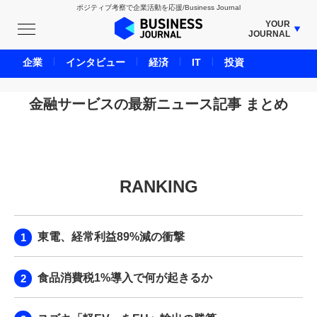
ポジティブ考察で企業活動を応援/Business Journal
YOUR
JOURNAL
BUSINESS JOURNAL
企業
インタビュー
経済
IT
投資
UNICORN JOURNAL
CARBON CREDITS JOURNAL
金融サービスの最新ニュース記事 まとめ
IVS JOURNAL
ENERGY MANAGEMENT JOURNAL
INBOUND JOURNAL
RANKING
LIFE ENDING JOURNAL
AI JOURNAL
REAL ESTATE BROKERAGE JOURNAL
東電、経常利益89%減の衝撃
SMART MARKETING JOURNAL
BPaaS JOURNAL
食品消費税1%導入で何が起きるか
ADOPTABLE DOG JOURNAL