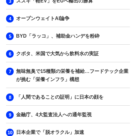
スズキ「軽EV」をEUへ輸出の勝算
オープンウェイトAI論争
BYD「ラッコ」、補助金ハンデを粉砕
クボタ、米国で大気から飲料水の実証
無味無臭で15種類の栄養を補給…フードテック企業
が挑む「栄養インフラ」構想
「人間であることの証明」に日本の顔を
金融庁、4大監査法人への通年監視
日本企業で「脱オラクル」加速