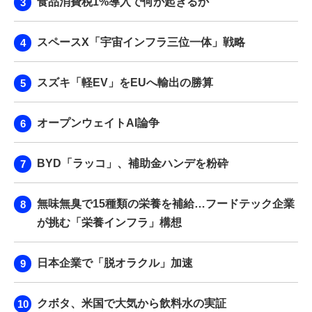
食品消費税1%導入で何が起きるか
スペースX「宇宙インフラ三位一体」戦略
スズキ「軽EV」をEUへ輸出の勝算
オープンウェイトAI論争
BYD「ラッコ」、補助金ハンデを粉砕
無味無臭で15種類の栄養を補給…フードテック企業
が挑む「栄養インフラ」構想
日本企業で「脱オラクル」加速
クボタ、米国で大気から飲料水の実証