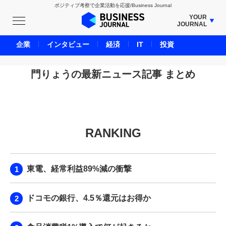
ポジティブ考察で企業活動を応援/Business Journal
YOUR
JOURNAL
BUSINESS JOURNAL
企業
インタビュー
経済
IT
投資
UNICORN JOURNAL
CARBON CREDITS JOURNAL
門りょうの最新ニュース記事 まとめ
IVS JOURNAL
ENERGY MANAGEMENT JOURNAL
INBOUND JOURNAL
RANKING
LIFE ENDING JOURNAL
AI JOURNAL
REAL ESTATE BROKERAGE JOURNAL
東電、経常利益89%減の衝撃
SMART MARKETING JOURNAL
BPaaS JOURNAL
ドコモの銀行、4.5％還元はお得か
ADOPTABLE DOG JOURNAL