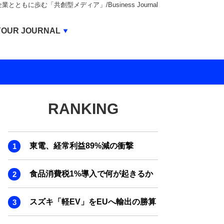
もに歩む「共創型メディア」/Business Journal
Business Journal
YOUR JOURNAL
BUSINESS JOURNAL
UNICORN JOURNAL
CARBON CREDITS JOURNAL
RANKING
IVS JOURNAL
ENERGY MANAGEMENT JOURNAL
東電、経常利益89%減の衝撃
INBOUND JOURNAL
LIFE ENDING JOURNAL
食品消費税1%導入で何が起きるか
AI JOURNAL
スズキ「軽EV」をEUへ輸出の勝算
REAL ESTATE BROKERAGE JOURNAL