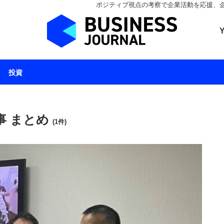
ポジティブ視点の考察で企業活動を応援、企業とと
ビジネスジャーナル 
投資
事 まとめ
(1件)