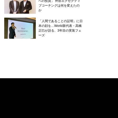
への投資」 外部エグゼクティ
ブコーチングは何を変えたの
か
「人間であることの証明」に日
本の顔を…World新代表・高橋
正巳が語る、3年目の実装フェ
ーズ