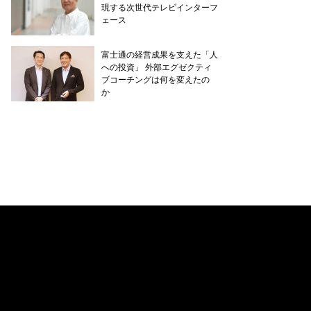
現する次世代テレビインターフ
ェース
富士通の経営成果を支えた「人
への投資」 外部エグゼクティ
ブコーチングは何を変えたの
か