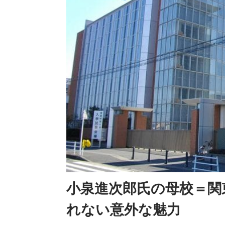
小泉進次郎氏の母校＝関
れない意外な魅力