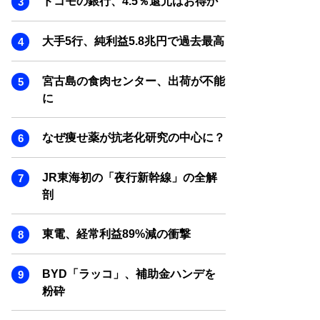
ドコモの銀行、4.5％還元はお得か
SMART MARKETING JOURNAL
BPaaS JOURNAL
大手5行、純利益5.8兆円で過去最高
ADOPTABLE DOG JOURNAL
宮古島の食肉センター、出荷が不能
に
なぜ痩せ薬が抗老化研究の中心に？
JR東海初の「夜行新幹線」の全解
剖
東電、経常利益89%減の衝撃
BYD「ラッコ」、補助金ハンデを
粉砕