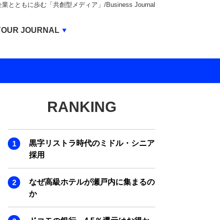
もに歩む「共創型メディア」/Business Journal
Business Journal
YOUR JOURNAL
BUSINESS JOURNAL
UNICORN JOURNAL
CARBON CREDITS JOURNAL
RANKING
IVS JOURNAL
ENERGY MANAGEMENT JOURNAL
黒字リストラ時代のミドル・シニア
INBOUND JOURNAL
採用
LIFE ENDING JOURNAL
なぜ高級ホテルが瀬戸内に集まるの
AI JOURNAL
か
REAL ESTATE BROKERAGE JOURNAL