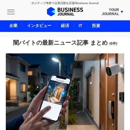
ポジティブ考察で企業活動を応援/Business Journal
YOUR
JOURNAL
BUSINESS JOURNAL
企業
インタビュー
経済
IT
投資
UNICORN JOURNAL
CARBON CREDITS JOURNAL
闇バイトの最新ニュース記事 まとめ
(6件)
IVS JOURNAL
ENERGY MANAGEMENT JOURNAL
INBOUND JOURNAL
LIFE ENDING JOURNAL
AI JOURNAL
REAL ESTATE BROKERAGE JOURNAL
SMART MARKETING JOURNAL
BPaaS JOURNAL
ADOPTABLE DOG JOURNAL