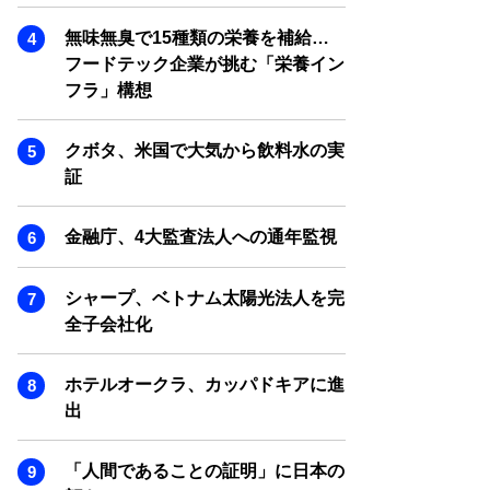
SMART MARKETING JOURNAL
無味無臭で15種類の栄養を補給…
BPaaS JOURNAL
フードテック企業が挑む「栄養イン
ADOPTABLE DOG JOURNAL
フラ」構想
クボタ、米国で大気から飲料水の実
証
金融庁、4大監査法人への通年監視
シャープ、ベトナム太陽光法人を完
全子会社化
ホテルオークラ、カッパドキアに進
出
「人間であることの証明」に日本の