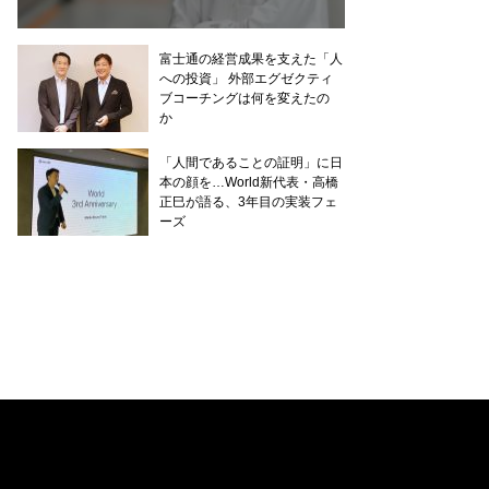
富士通の経営成果を支えた「人
への投資」 外部エグゼクティ
ブコーチングは何を変えたの
か
「人間であることの証明」に日
本の顔を…World新代表・高橋
正巳が語る、3年目の実装フェ
ーズ