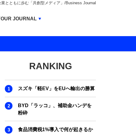
もに歩む「共創型メディア」/Business Journal
Business Journal
YOUR JOURNAL
BUSINESS JOURNAL
UNICORN JOURNAL
CARBON CREDITS JOURNAL
RANKING
IVS JOURNAL
ENERGY MANAGEMENT JOURNAL
スズキ「軽EV」をEUへ輸出の勝算
INBOUND JOURNAL
LIFE ENDING JOURNAL
BYD「ラッコ」、補助金ハンデを
粉砕
AI JOURNAL
REAL ESTATE BROKERAGE JOURNAL
食品消費税1%導入で何が起きるか