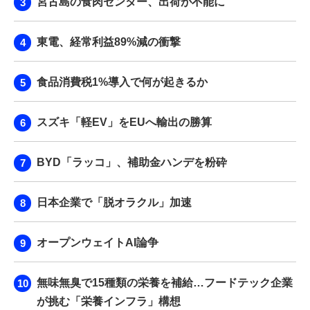
宮古島の食肉センター、出荷が不能に
東電、経常利益89%減の衝撃
食品消費税1%導入で何が起きるか
スズキ「軽EV」をEUへ輸出の勝算
BYD「ラッコ」、補助金ハンデを粉砕
日本企業で「脱オラクル」加速
オープンウェイトAI論争
無味無臭で15種類の栄養を補給…フードテック企業
が挑む「栄養インフラ」構想