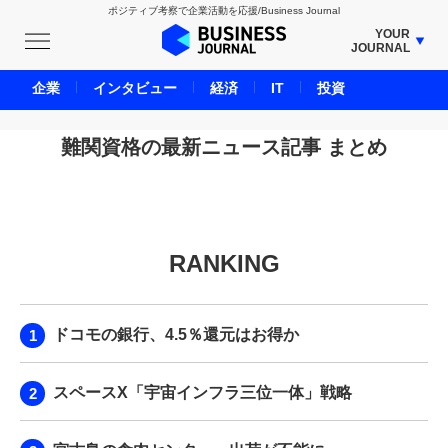
ポジティブ考察で企業活動を応援/Business Journal
YOUR
JOURNAL
BUSINESS JOURNAL
企業
インタビュー
経済
IT
投資
UNICORN JOURNAL
CARBON CREDITS JOURNAL
難関資格の最新ニュース記事 まとめ
IVS JOURNAL
ENERGY MANAGEMENT JOURNAL
INBOUND JOURNAL
RANKING
LIFE ENDING JOURNAL
AI JOURNAL
REAL ESTATE BROKERAGE JOURNAL
ドコモの銀行、4.5％還元はお得か
SMART MARKETING JOURNAL
BPaaS JOURNAL
スペースX「宇宙インフラ三位一体」戦略
ADOPTABLE DOG JOURNAL